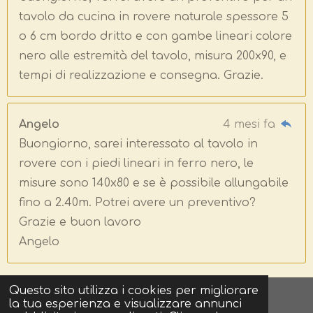
tavolo da cucina in rovere naturale spessore 5
o 6 cm bordo dritto e con gambe lineari colore
nero alle estremità del tavolo, misura 200x90, e
tempi di realizzazione e consegna. Grazie.
Angelo
4 mesi fa
Buongiorno, sarei interessato al tavolo in
rovere con i piedi lineari in ferro nero, le
misure sono 140x80 e se è possibile allungabile
fino a 2.40m. Potrei avere un preventivo?
Grazie e buon lavoro
Angelo
Questo sito utilizza i cookies per migliorare
© 2024 - 2026 OUTLET DEL TAVOLO
la tua esperienza e visualizzare annunci